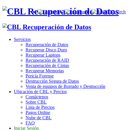
Servicios
Recuperación de Datos
Recuperar Disco Duro
Recuperar Laptops
Recuperación de RAID
Recuperación de Cintas
Recuperar Memorias
Pericia Forense
Destrucción Segura de Datos
Venta de equipos de Borrado y Destrucción
Ubicación de CBL y Precios
Contáctenos
Sobre CBL
Lista de Precios
Pagos Online
Nube de CBL
FAQ
Iniciar Sesión