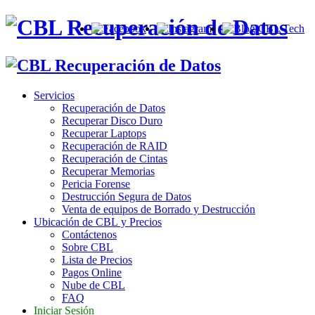
Servicios
Recuperación de Datos
Recuperar Disco Duro
Recuperar Laptops
Recuperación de RAID
Recuperación de Cintas
Recuperar Memorias
Pericia Forense
Destrucción Segura de Datos
Venta de equipos de Borrado y Destrucción
Ubicación de CBL y Precios
Contáctenos
Sobre CBL
Lista de Precios
Pagos Online
Nube de CBL
FAQ
Iniciar Sesión