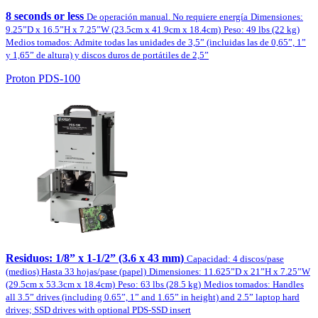
8 seconds or less
De operación manual. No requiere energía
Dimensiones:
9.25”D x 16.5”H x 7.25”W (23.5cm x 41.9cm x 18.4cm)
Peso: 49 lbs (22 kg)
Medios tomados: Admite todas las unidades de 3,5” (incluidas las de 0,65”, 1”
y 1,65” de altura) y discos duros de portátiles de 2,5”
Proton PDS-100
Residuos: 1/8” x 1-1/2” (3.6 x 43 mm)
Capacidad: 4 discos/pase
(medios) Hasta 33 hojas/pase (papel)
Dimensiones: 11.625”D x 21”H x 7.25”W
(29.5cm x 53.3cm x 18.4cm)
Peso: 63 lbs (28.5 kg)
Medios tomados: Handles
all 3.5” drives (including 0.65”, 1” and 1.65” in height) and 2.5” laptop hard
drives; SSD drives with optional PDS-SSD insert