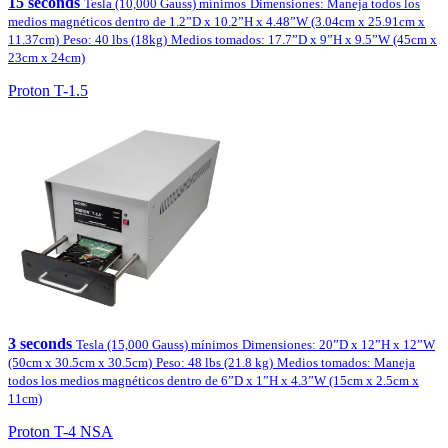
15 seconds
Tesla (10,000 Gauss) mínimos
Dimensiones: Maneja todos los
medios magnéticos dentro de 1.2”D x 10.2”H x 4.48”W (3.04cm x 25.91cm x
11.37cm)
Peso: 40 lbs (18kg)
Medios tomados: 17.7”D x 9”H x 9.5”W (45cm x
23cm x 24cm)
Proton T-1.5
3 seconds
Tesla (15,000 Gauss) mínimos
Dimensiones: 20”D x 12”H x 12”W
(50cm x 30.5cm x 30.5cm)
Peso: 48 lbs (21.8 kg)
Medios tomados: Maneja
todos los medios magnéticos dentro de 6”D x 1”H x 4.3”W (15cm x 2.5cm x
11cm)
Proton T-4 NSA