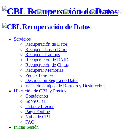
Servicios
Recuperación de Datos
Recuperar Disco Duro
Recuperar Laptops
Recuperación de RAID
Recuperación de Cintas
Recuperar Memorias
Pericia Forense
Destrucción Segura de Datos
Venta de equipos de Borrado y Destrucción
Ubicación de CBL y Precios
Contáctenos
Sobre CBL
Lista de Precios
Pagos Online
Nube de CBL
FAQ
Iniciar Sesión