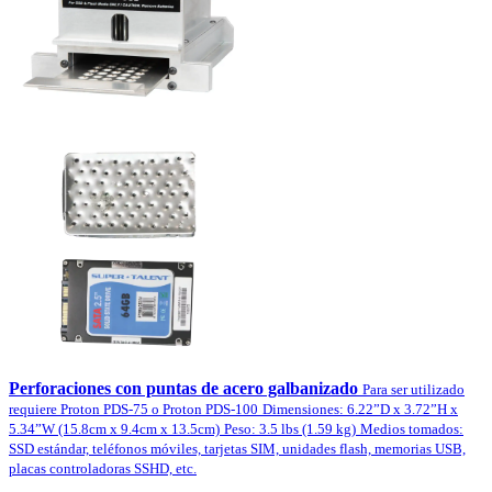
Perforaciones con puntas de acero galbanizado
Para ser utilizado
requiere Proton PDS-75 o Proton PDS-100
Dimensiones: 6.22”D x 3.72”H x
5.34”W (15.8cm x 9.4cm x 13.5cm)
Peso: 3.5 lbs (1.59 kg)
Medios tomados:
SSD estándar, teléfonos móviles, tarjetas SIM, unidades flash, memorias USB,
placas controladoras SSHD, etc.