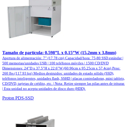
Tamaño de partícula: 0.598”L x 0.15”W (15.2mm x 3.8mm)
Apertura de alimentación: 7” (17.78 cm)
Capacidad/hora: 75-80 SSD estándar |
500 memorias/unidades USB | 100 teléfonos móviles | 1500 CD/DVD
Dimensiones: 24”D x 37.5”H x 22.6”W (60.96cm x 95.25cm x 57.4cm)
Peso:
260 lbs (117.93 kg)
Medios destruidos: unidades de estado sólido (SSD),
teléfonos inteligentes, unidades flash, SSHD | placas controladoras, mini tablets,
CD/DVD, tarjetas de crédito, etc. | Nota: Retire siempre las pilas antes de triturar.
| Esta unidad no acepta unidades de disco duro (HDD).
Proton PDS-SSD