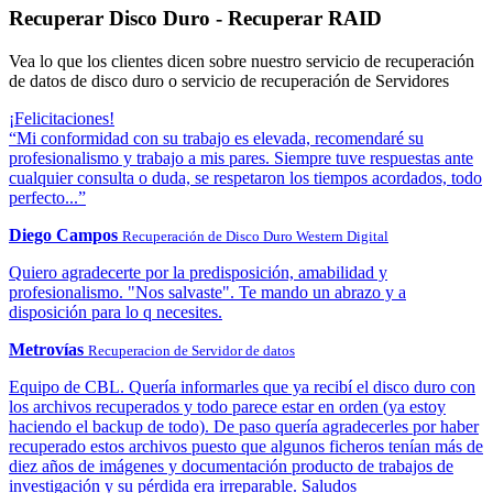
Recuperar Disco Duro - Recuperar RAID
Vea lo que los clientes dicen sobre nuestro servicio de recuperación
de datos de disco duro o servicio de recuperación de Servidores
¡Felicitaciones!
“Mi conformidad con su trabajo es elevada, recomendaré su
profesionalismo y trabajo a mis pares. Siempre tuve respuestas ante
cualquier consulta o duda, se respetaron los tiempos acordados, todo
perfecto...”
Diego Campos
Recuperación de Disco Duro Western Digital
Quiero agradecerte por la predisposición, amabilidad y
profesionalismo. "Nos salvaste". Te mando un abrazo y a
disposición para lo q necesites.
Metrovías
Recuperacion de Servidor de datos
Equipo de CBL. Quería informarles que ya recibí el disco duro con
los archivos recuperados y todo parece estar en orden (ya estoy
haciendo el backup de todo). De paso quería agradecerles por haber
recuperado estos archivos puesto que algunos ficheros tenían más de
diez años de imágenes y documentación producto de trabajos de
investigación y su pérdida era irreparable. Saludos