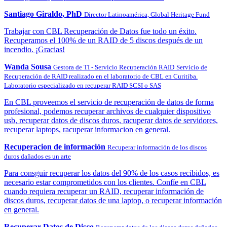
Santiago Giraldo, PhD
Director Latinoamérica, Global Heritage Fund
Trabajar con CBL Recuperación de Datos fue todo un éxito.
Recuperamos el 100% de un RAID de 5 discos después de un
incendio. ¡Gracias!
Wanda Sousa
Gestora de TI - Servicio Recuperación RAID
Servicio de
Recuperación de RAID realizado en el laboratorio de CBL en Curitiba.
Laboratorio especializado en recuperar RAID SCSI o SAS
En CBL proveemos el servicio de recuperación de datos de forma
profesional, podemos recuperar archivos de cualquier dispositivo
usb, recuperar datos de discos duros, racuperar datos de servidores,
recuperar laptops, racuperar informacion en general.
Recuperacion de información
Recuperar información de los discos
duros dañados es un arte
Para consguir recuperar los datos del 90% de los casos recibidos, es
necesario estar comprometidos con los clientes. Confíe en CBL
cuando requiera recuperar un RAID, recuperar información de
discos duros, recuperar datos de una laptop, o recuperar información
en general.
Recuperar Datos de Disco