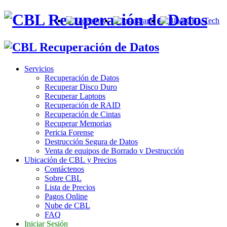
Servicios
Recuperación de Datos
Recuperar Disco Duro
Recuperar Laptops
Recuperación de RAID
Recuperación de Cintas
Recuperar Memorias
Pericia Forense
Destrucción Segura de Datos
Venta de equipos de Borrado y Destrucción
Ubicación de CBL y Precios
Contáctenos
Sobre CBL
Lista de Precios
Pagos Online
Nube de CBL
FAQ
Iniciar Sesión