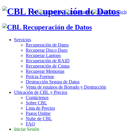
Servicios
Recuperación de Datos
Recuperar Disco Duro
Recuperar Laptops
Recuperación de RAID
Recuperación de Cintas
Recuperar Memorias
Pericia Forense
Destrucción Segura de Datos
Venta de equipos de Borrado y Destrucción
Ubicación de CBL y Precios
Contáctenos
Sobre CBL
Lista de Precios
Pagos Online
Nube de CBL
FAQ
Iniciar Sesión