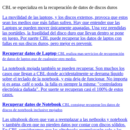
CBL se especializa en la recuperación de datos de discos duros
La movilidad de las laptops, y los discos externos, provoca que estos
sean los medios que más fallan sufren. Hay que entender que las
Laptops se pueden mover únicamente apagadas. Una vez prendidas
las portátiles, la fragilidad del disco duro que llevan dentro se pone
en juego. Por suerte CBL puede recuperar los datos de laptos con
fallas en sus discos duros, pero mejor es prevenir.
Recuperar datos de Laptop
CBL realiza mas servicios de recuperación
de datos de laptos que de cualquier otro medio.
La notebook mojada también se pueden recuperar. Son muchos los
casos que llegan a CBL donde accidentalmente se derrama líquido
sobre el teclado de la notebook, y esta deja de funcionar. No importa
si es agua, café o soda, la falla es siempre la misma: "controladora
electrónica dañada". Por suerte se recuperan casi el 100% de estos
casos.
Recuperar datos de Notebook
CBL consigue recuperar los datos de
discos de notebook inclusive mojados
Las ultrabook dicen que van a reemplazar a las netbooks y notebook
y también dicen que no pierden datos por contar con discos sólidos.
En CBL consideramos que las ultrabooks reemplazarán solo a las