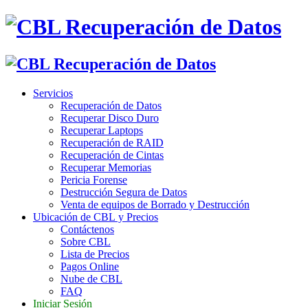
Servicios
Recuperación de Datos
Recuperar Disco Duro
Recuperar Laptops
Recuperación de RAID
Recuperación de Cintas
Recuperar Memorias
Pericia Forense
Destrucción Segura de Datos
Venta de equipos de Borrado y Destrucción
Ubicación de CBL y Precios
Contáctenos
Sobre CBL
Lista de Precios
Pagos Online
Nube de CBL
FAQ
Iniciar Sesión