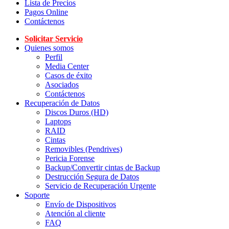
Lista de Precios
Pagos Online
Contáctenos
Solicitar Servicio
Quienes somos
Perfil
Media Center
Casos de éxito
Asociados
Contáctenos
Recuperación de Datos
Discos Duros (HD)
Laptops
RAID
Cintas
Removibles (Pendrives)
Pericia Forense
Backup/Convertir cintas de Backup
Destrucción Segura de Datos
Servicio de Recuperación Urgente
Soporte
Envío de Dispositivos
Atención al cliente
FAQ