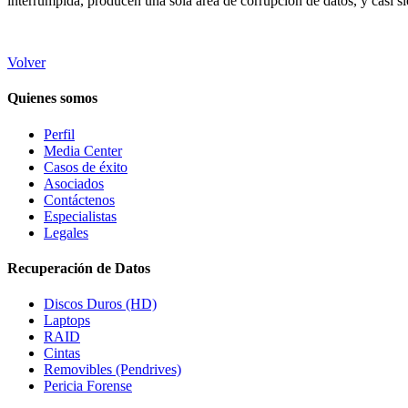
interrumpida, producen una sola área de corrupción de datos, y casi s
Volver
Quienes somos
Perfil
Media Center
Casos de éxito
Asociados
Contáctenos
Especialistas
Legales
Recuperación de Datos
Discos Duros (HD)
Laptops
RAID
Cintas
Removibles (Pendrives)
Pericia Forense