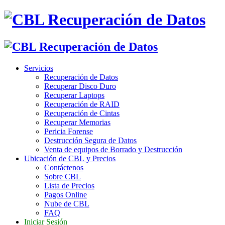
Servicios
Recuperación de Datos
Recuperar Disco Duro
Recuperar Laptops
Recuperación de RAID
Recuperación de Cintas
Recuperar Memorias
Pericia Forense
Destrucción Segura de Datos
Venta de equipos de Borrado y Destrucción
Ubicación de CBL y Precios
Contáctenos
Sobre CBL
Lista de Precios
Pagos Online
Nube de CBL
FAQ
Iniciar Sesión