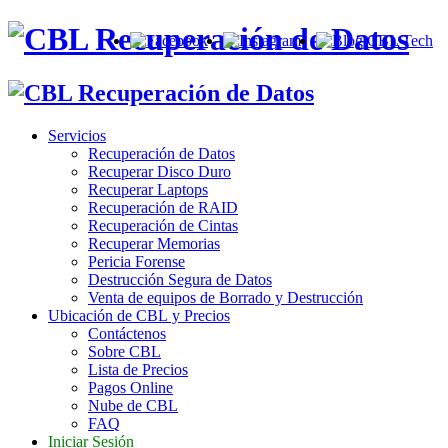
Servicios
Recuperación de Datos
Recuperar Disco Duro
Recuperar Laptops
Recuperación de RAID
Recuperación de Cintas
Recuperar Memorias
Pericia Forense
Destrucción Segura de Datos
Venta de equipos de Borrado y Destrucción
Ubicación de CBL y Precios
Contáctenos
Sobre CBL
Lista de Precios
Pagos Online
Nube de CBL
FAQ
Iniciar Sesión