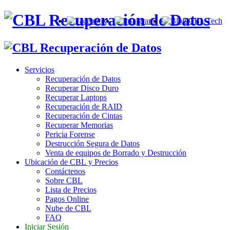
Servicios
Recuperación de Datos
Recuperar Disco Duro
Recuperar Laptops
Recuperación de RAID
Recuperación de Cintas
Recuperar Memorias
Pericia Forense
Destrucción Segura de Datos
Venta de equipos de Borrado y Destrucción
Ubicación de CBL y Precios
Contáctenos
Sobre CBL
Lista de Precios
Pagos Online
Nube de CBL
FAQ
Iniciar Sesión